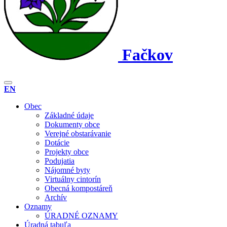
Fačkov
EN
Obec
Základné údaje
Dokumenty obce
Verejné obstarávanie
Dotácie
Projekty obce
Podujatia
Nájomné byty
Virtuálny cintorín
Obecná kompostáreň
Archív
Oznamy
ÚRADNÉ OZNAMY
Úradná tabuľa