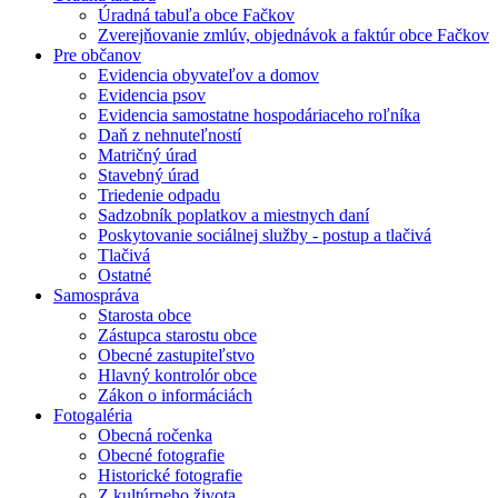
Úradná tabuľa obce Fačkov
Zverejňovanie zmlúv, objednávok a faktúr obce Fačkov
Pre občanov
Evidencia obyvateľov a domov
Evidencia psov
Evidencia samostatne hospodáriaceho roľníka
Daň z nehnuteľností
Matričný úrad
Stavebný úrad
Triedenie odpadu
Sadzobník poplatkov a miestnych daní
Poskytovanie sociálnej služby - postup a tlačivá
Tlačivá
Ostatné
Samospráva
Starosta obce
Zástupca starostu obce
Obecné zastupiteľstvo
Hlavný kontrolór obce
Zákon o informáciách
Fotogaléria
Obecná ročenka
Obecné fotografie
Historické fotografie
Z kultúrneho života