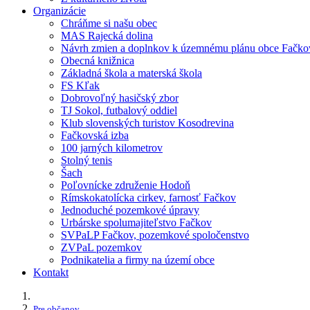
Organizácie
Chráňme si našu obec
MAS Rajecká dolina
Návrh zmien a doplnkov k územnému plánu obce Fačko
Obecná knižnica
Základná škola a materská škola
FS Kľak
Dobrovoľný hasičský zbor
TJ Sokol, futbalový oddiel
Klub slovenských turistov Kosodrevina
Fačkovská izba
100 jarných kilometrov
Stolný tenis
Šach
Poľovnícke združenie Hodoň
Rímskokatolícka cirkev, farnosť Fačkov
Jednoduché pozemkové úpravy
Urbárske spolumajiteľstvo Fačkov
SVPaLP Fačkov, pozemkové spoločenstvo
ZVPaL pozemkov
Podnikatelia a firmy na území obce
Kontakt
Pre občanov