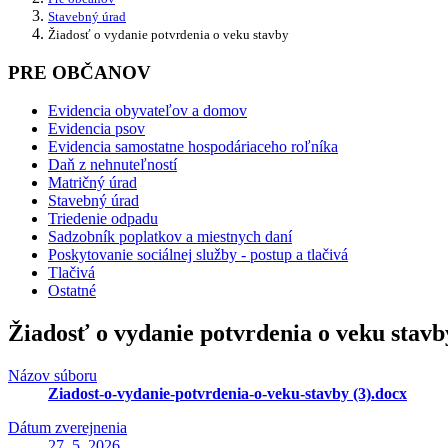
Stavebný úrad
Žiadosť o vydanie potvrdenia o veku stavby
PRE OBČANOV
Evidencia obyvateľov a domov
Evidencia psov
Evidencia samostatne hospodáriaceho roľníka
Daň z nehnuteľností
Matričný úrad
Stavebný úrad
Triedenie odpadu
Sadzobník poplatkov a miestnych daní
Poskytovanie sociálnej služby - postup a tlačivá
Tlačivá
Ostatné
Žiadosť o vydanie potvrdenia o veku stavb
Názov súboru
Ziadost-o-vydanie-potvrdenia-o-veku-stavby (3).docx
Dátum zverejnenia
27. 5. 2026