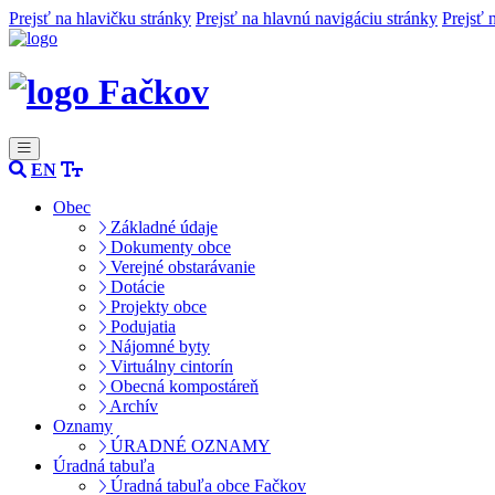
Prejsť na hlavičku stránky
Prejsť na hlavnú navigáciu stránky
Prejsť 
Fačkov
EN
Obec
Základné údaje
Dokumenty obce
Verejné obstarávanie
Dotácie
Projekty obce
Podujatia
Nájomné byty
Virtuálny cintorín
Obecná kompostáreň
Archív
Oznamy
ÚRADNÉ OZNAMY
Úradná tabuľa
Úradná tabuľa obce Fačkov