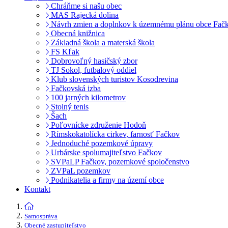
Chráňme si našu obec
MAS Rajecká dolina
Návrh zmien a doplnkov k územnému plánu obce Fač
Obecná knižnica
Základná škola a materská škola
FS Kľak
Dobrovoľný hasičský zbor
TJ Sokol, futbalový oddiel
Klub slovenských turistov Kosodrevina
Fačkovská izba
100 jarných kilometrov
Stolný tenis
Šach
Poľovnícke združenie Hodoň
Rímskokatolícka cirkev, farnosť Fačkov
Jednoduché pozemkové úpravy
Urbárske spolumajiteľstvo Fačkov
SVPaLP Fačkov, pozemkové spoločenstvo
ZVPaL pozemkov
Podnikatelia a firmy na území obce
Kontakt
Samospráva
Obecné zastupiteľstvo