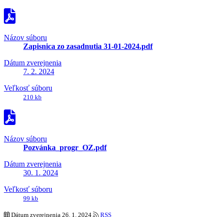
Názov súboru
Zapisnica zo zasadnutia 31-01-2024.pdf
Dátum zverejnenia
7. 2. 2024
Veľkosť súboru
210 kb
Názov súboru
Pozvánka_progr_OZ.pdf
Dátum zverejnenia
30. 1. 2024
Veľkosť súboru
99 kb
Dátum zverejnenia
26. 1. 2024
RSS