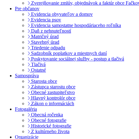
Zverejňovanie zmlúv, objednávok a faktúr obce Fačko
Pre občanov
Evidencia obyvateľov a domov
Evidencia psov
Evidencia samostatne hospodáriaceho roľníka
Daň z nehnuteľností
Matričný úrad
Stavebný úrad
Triedenie odpadu
Sadzobník poplatkov a miestnych daní
Poskytovanie sociálnej služby - postup a tlačivá
Tlačivá
Ostatné
Samospráva
Starosta obce
Zástupca starostu obce
Obecné zastupiteľstvo
Hlavný kontrolór obce
Zákon o informáciách
Fotogaléria
Obecná ročenka
Obecné fotografie
Historické fotografie
Z kultúrneho života
Organizácie