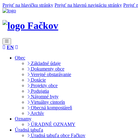
Prejsť na hlavičku stránky
Prejsť na hlavnú navigáciu stránky
Prejsť 
Fačkov
EN
Obec
Základné údaje
Dokumenty obce
Verejné obstarávanie
Dotácie
Projekty obce
Podujatia
Nájomné byty
Virtuálny cintorín
Obecná kompostáreň
Archív
Oznamy
ÚRADNÉ OZNAMY
Úradná tabuľa
Úradná tabuľa obce Fačkov