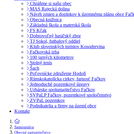
Chráňme si našu obec
MAS Rajecká dolina
Návrh zmien a doplnkov k územnému plánu obce Fač
Obecná knižnica
Základná škola a materská škola
FS Kľak
Dobrovoľný hasičský zbor
TJ Sokol, futbalový oddiel
Klub slovenských turistov Kosodrevina
Fačkovská izba
100 jarných kilometrov
Stolný tenis
Šach
Poľovnícke združenie Hodoň
Rímskokatolícka cirkev, farnosť Fačkov
Jednoduché pozemkové úpravy
Urbárske spolumajiteľstvo Fačkov
SVPaLP Fačkov, pozemkové spoločenstvo
ZVPaL pozemkov
Podnikatelia a firmy na území obce
Kontakt
Samospráva
Obecné zastupiteľstvo