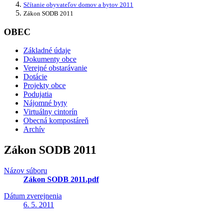
Sčítanie obyvateľov domov a bytov 2011
Zákon SODB 2011
OBEC
Základné údaje
Dokumenty obce
Verejné obstarávanie
Dotácie
Projekty obce
Podujatia
Nájomné byty
Virtuálny cintorín
Obecná kompostáreň
Archív
Zákon SODB 2011
Názov súboru
Zákon SODB 2011.pdf
Dátum zverejnenia
6. 5. 2011