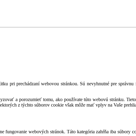
tku pri prechádzaní webovou stránkou. Sú nevyhnutné pre správnu fu
alyzovať a porozumieť tomu, ako používate túto webovú stránku. Tieto
iektorých z týchto súborov cookie však môže mať vplyv na Vaše prehli
e fungovanie webových stránok. Táto kategória zahŕňa iba súbory co