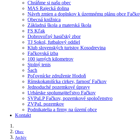
Chráňme si našu obec
MAS Rajecká dolina
Návrh zmien a doplnkov k územnému plánu obce Fačko
Obecná knižnica
Základná škola a materská škola
FS Kľak
Dobrovoľný hasičský zbor
TJ Sokol, futbalový oddiel
Klub slovenských turistov Kosodrevina
Fačkovská izba
100 jarných kilometrov
Stolný tenis
Šach
Poľovnícke združenie Hodoň
Rímskokatolícka cirkev, farnosť Fačkov
Jednoduché pozemkové úpravy
Urbárske spolumajiteľstvo Fačkov
SVPaLP Fačkov, pozemkové spoločenstvo
ZVPaL pozemkov
Podnikatelia a firmy na území obce
Kontakt
Obec
Archív