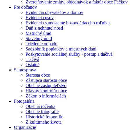
Zverejňovanie zmlúv, objednávok a faktúr obce Fačkov
Pre občanov
Evidencia obyvateľov a domov
Evidencia psov
Evidencia samostatne hospodáriaceho roľníka
Daň z nehnuteľností
Matričný úrad
Stavebný úrad
Triedenie odpadu
Sadzobník poplatkov a miestnych daní
Poskytovanie sociálnej služby - postup a tlačivá
Tlačivá
Ostatné
Samospráva
Starosta obce
Zástupca starostu obce
Obecné zastupiteľstvo
Hlavný kontrolór obce
Zákon o informáciách
Fotogaléria
Obecná ročenka
Obecné fotografie
Historické fotografie
Z kultúrneho života
Organizácie