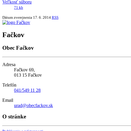
Veľkosť súboru
71 kb
Dátum zverejnenia
17. 6. 2014
RSS
Fačkov
Obec Fačkov
Adresa
Fačkov 69,
013 15 Fačkov
Telefón
041/549 11 28
Email
urad@obecfackov.sk
O stránke