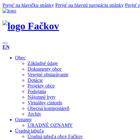
Prejsť na hlavičku stránky
Prejsť na hlavnú navigáciu stránky
Prejsť 
Fačkov
EN
Obec
Základné údaje
Dokumenty obce
Verejné obstarávanie
Dotácie
Projekty obce
Podujatia
Nájomné byty
Virtuálny cintorín
Obecná kompostáreň
Archív
Oznamy
ÚRADNÉ OZNAMY
Úradná tabuľa
Úradná tabuľa obce Fačkov