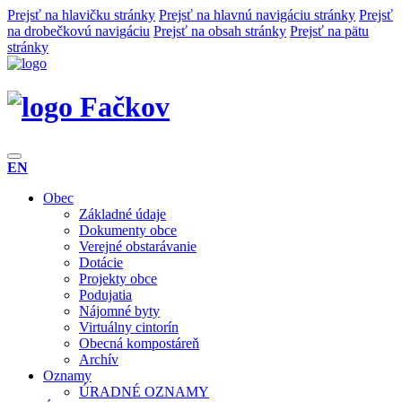
Prejsť na hlavičku stránky
Prejsť na hlavnú navigáciu stránky
Prejsť
na drobečkovú navigáciu
Prejsť na obsah stránky
Prejsť na pätu
stránky
Fačkov
EN
Obec
Základné údaje
Dokumenty obce
Verejné obstarávanie
Dotácie
Projekty obce
Podujatia
Nájomné byty
Virtuálny cintorín
Obecná kompostáreň
Archív
Oznamy
ÚRADNÉ OZNAMY