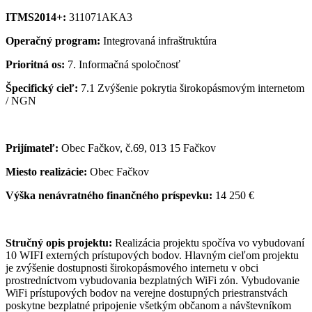
ITMS2014+:
311071AKA3
Operačný program:
Integrovaná infraštruktúra
Prioritná os:
7. Informačná spoločnosť
Špecifický cieľ:
7.1 Zvýšenie pokrytia širokopásmovým internetom
/ NGN
Prijímateľ:
Obec Fačkov, č.69, 013 15 Fačkov
Miesto realizácie:
Obec Fačkov
Výška nenávratného finančného príspevku:
14 250 €
Stručný opis projektu:
Realizácia projektu spočíva vo vybudovaní
10 WIFI externých prístupových bodov. Hlavným cieľom projektu
je zvýšenie dostupnosti širokopásmového internetu v obci
prostredníctvom vybudovania bezplatných WiFi zón. Vybudovanie
WiFi prístupových bodov na verejne dostupných priestranstvách
poskytne bezplatné pripojenie všetkým občanom a návštevníkom