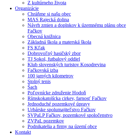
Z kultúrneho života
Organizácie
Chráňme si našu obec
MAS Rajecká dolina
Návrh zmien a doplnkov k územnému plánu obce
Fačkov
Obecná knižnica
Základná škola a materská škola
FS Kľak
Dobrovoľný hasičský zbor
TJ Sokol, futbalový oddiel
Klub slovenských turistov Kosodrevina
Fačkovská izba
100 jarných kilometrov
Stolný tenis
Šach
Poľovnícke združenie Hodoň
Rímskokatolícka cirkev, farnosť Fačkov
Jednoduché pozemkové úpravy
Urbárske spolumajiteľstvo Fačkov
SVPaLP Fačkov, pozemkové spoločenstvo
ZVPaL pozemkov
Podnikatelia a firmy na území obce
Kontakt