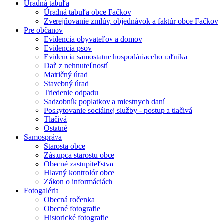
Úradná tabuľa
Úradná tabuľa obce Fačkov
Zverejňovanie zmlúv, objednávok a faktúr obce Fačkov
Pre občanov
Evidencia obyvateľov a domov
Evidencia psov
Evidencia samostatne hospodáriaceho roľníka
Daň z nehnuteľností
Matričný úrad
Stavebný úrad
Triedenie odpadu
Sadzobník poplatkov a miestnych daní
Poskytovanie sociálnej služby - postup a tlačivá
Tlačivá
Ostatné
Samospráva
Starosta obce
Zástupca starostu obce
Obecné zastupiteľstvo
Hlavný kontrolór obce
Zákon o informáciách
Fotogaléria
Obecná ročenka
Obecné fotografie
Historické fotografie