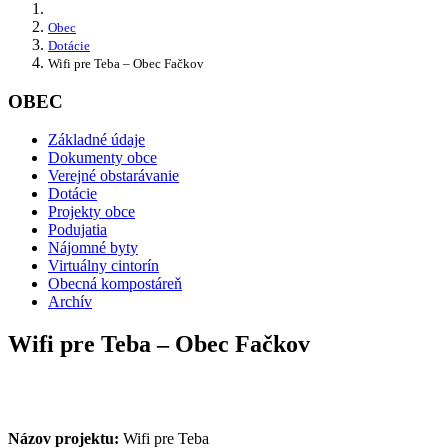
Obec
Dotácie
Wifi pre Teba – Obec Fačkov
OBEC
Základné údaje
Dokumenty obce
Verejné obstarávanie
Dotácie
Projekty obce
Podujatia
Nájomné byty
Virtuálny cintorín
Obecná kompostáreň
Archív
Wifi pre Teba – Obec Fačkov
Názov projektu:
Wifi pre Teba