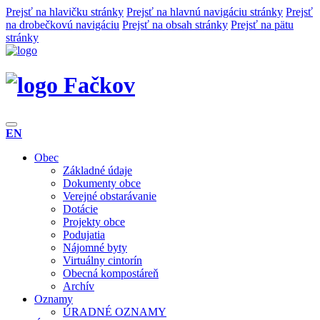
Prejsť na hlavičku stránky
Prejsť na hlavnú navigáciu stránky
Prejsť
na drobečkovú navigáciu
Prejsť na obsah stránky
Prejsť na pätu
stránky
Fačkov
EN
Obec
Základné údaje
Dokumenty obce
Verejné obstarávanie
Dotácie
Projekty obce
Podujatia
Nájomné byty
Virtuálny cintorín
Obecná kompostáreň
Archív
Oznamy
ÚRADNÉ OZNAMY