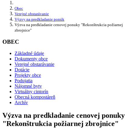
Obec
Verejné obstarávanie
Výzvy na predkladanie ponúk
Výzva na predkladanie cenovej ponuky "Rekonštrukcia požiarnej
zbrojnice"
OBEC
Základné údaje
Dokumenty obce
Verejné obstarávanie
Dotácie
Projekty obce
Podujatia
Nájomné byty
Virtuálny cintorín
Obecná kompostáreň
Archív
Výzva na predkladanie cenovej ponuky
"Rekonštrukcia požiarnej zbrojnice"