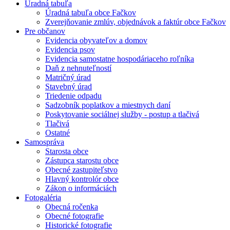
Úradná tabuľa
Úradná tabuľa obce Fačkov
Zverejňovanie zmlúv, objednávok a faktúr obce Fačkov
Pre občanov
Evidencia obyvateľov a domov
Evidencia psov
Evidencia samostatne hospodáriaceho roľníka
Daň z nehnuteľností
Matričný úrad
Stavebný úrad
Triedenie odpadu
Sadzobník poplatkov a miestnych daní
Poskytovanie sociálnej služby - postup a tlačivá
Tlačivá
Ostatné
Samospráva
Starosta obce
Zástupca starostu obce
Obecné zastupiteľstvo
Hlavný kontrolór obce
Zákon o informáciách
Fotogaléria
Obecná ročenka
Obecné fotografie
Historické fotografie