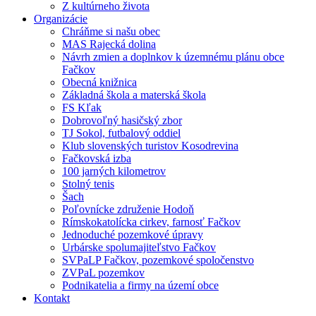
Z kultúrneho života
Organizácie
Chráňme si našu obec
MAS Rajecká dolina
Návrh zmien a doplnkov k územnému plánu obce
Fačkov
Obecná knižnica
Základná škola a materská škola
FS Kľak
Dobrovoľný hasičský zbor
TJ Sokol, futbalový oddiel
Klub slovenských turistov Kosodrevina
Fačkovská izba
100 jarných kilometrov
Stolný tenis
Šach
Poľovnícke združenie Hodoň
Rímskokatolícka cirkev, farnosť Fačkov
Jednoduché pozemkové úpravy
Urbárske spolumajiteľstvo Fačkov
SVPaLP Fačkov, pozemkové spoločenstvo
ZVPaL pozemkov
Podnikatelia a firmy na území obce
Kontakt