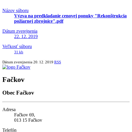
Názov súboru
Výzva na predkladanie cenovej ponuky "Rekonštrukcia
požiarnej zbrojnice".pdf
Dátum zverejnenia
22. 12. 2019
Veľkosť súboru
31 kb
Dátum zverejnenia
20. 12. 2019
RSS
Fačkov
Obec Fačkov
Adresa
Fačkov 69,
013 15 Fačkov
Telefón