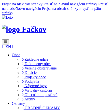
Prejsť na hlavičku stránky
Prejsť na hlavnú navigáciu stránky
Prejsť
na drobečkovú navigáciu
Prejsť na obsah stránky
Prejsť na pätu
stránky
Fačkov
EN
Obec
Základné údaje
Dokumenty obce
Verejné obstarávanie
Dotácie
Projekty obce
Podujatia
Nájomné byty
Virtuálny cintorín
Obecná kompostáreň
Archív
Oznamy
ÚRADNÉ OZNAMY