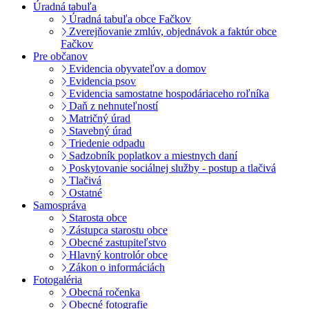
Úradná tabuľa
Úradná tabuľa obce Fačkov
Zverejňovanie zmlúv, objednávok a faktúr obce
Fačkov
Pre občanov
Evidencia obyvateľov a domov
Evidencia psov
Evidencia samostatne hospodáriaceho roľníka
Daň z nehnuteľností
Matričný úrad
Stavebný úrad
Triedenie odpadu
Sadzobník poplatkov a miestnych daní
Poskytovanie sociálnej služby - postup a tlačivá
Tlačivá
Ostatné
Samospráva
Starosta obce
Zástupca starostu obce
Obecné zastupiteľstvo
Hlavný kontrolór obce
Zákon o informáciách
Fotogaléria
Obecná ročenka
Obecné fotografie