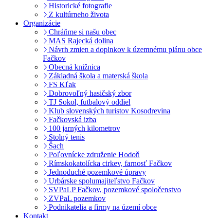
Historické fotografie
Z kultúrneho života
Organizácie
Chráňme si našu obec
MAS Rajecká dolina
Návrh zmien a doplnkov k územnému plánu obce
Fačkov
Obecná knižnica
Základná škola a materská škola
FS Kľak
Dobrovoľný hasičský zbor
TJ Sokol, futbalový oddiel
Klub slovenských turistov Kosodrevina
Fačkovská izba
100 jarných kilometrov
Stolný tenis
Šach
Poľovnícke združenie Hodoň
Rímskokatolícka cirkev, farnosť Fačkov
Jednoduché pozemkové úpravy
Urbárske spolumajiteľstvo Fačkov
SVPaLP Fačkov, pozemkové spoločenstvo
ZVPaL pozemkov
Podnikatelia a firmy na území obce
Kontakt