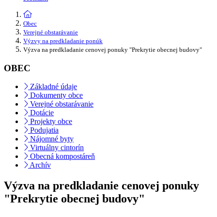
Obec
Verejné obstarávanie
Výzvy na predkladanie ponúk
Výzva na predkladanie cenovej ponuky "Prekrytie obecnej budovy"
OBEC
Základné údaje
Dokumenty obce
Verejné obstarávanie
Dotácie
Projekty obce
Podujatia
Nájomné byty
Virtuálny cintorín
Obecná kompostáreň
Archív
Výzva na predkladanie cenovej ponuky
"Prekrytie obecnej budovy"