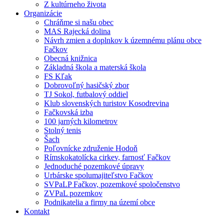
Z kultúrneho života
Organizácie
Chráňme si našu obec
MAS Rajecká dolina
Návrh zmien a doplnkov k územnému plánu obce
Fačkov
Obecná knižnica
Základná škola a materská škola
FS Kľak
Dobrovoľný hasičský zbor
TJ Sokol, futbalový oddiel
Klub slovenských turistov Kosodrevina
Fačkovská izba
100 jarných kilometrov
Stolný tenis
Šach
Poľovnícke združenie Hodoň
Rímskokatolícka cirkev, farnosť Fačkov
Jednoduché pozemkové úpravy
Urbárske spolumajiteľstvo Fačkov
SVPaLP Fačkov, pozemkové spoločenstvo
ZVPaL pozemkov
Podnikatelia a firmy na území obce
Kontakt