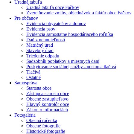
Úradná tabuľa
Úradná tabuľa obce Fačkov
Zverejňovanie zmlúv, objednávok a faktúr obce Fačkov
Pre občanov
Evidencia obyvateľov a domov
Evidencia psov
Evidencia samostatne hospodáriaceho roľníka
Daň z nehnuteľností
Matričný úrad
Stavebný úrad
Triedenie odpadu
Sadzobník poplatkov a miestnych daní
Poskytovanie sociálnej služby - postup a tlačivá
Tlačivá
Ostatné
Samospráva
Starosta obce
Zástupca starostu obce
Obecné zastupiteľstvo
Hlavný kontrolór obce
Zákon o informáciách
Fotogaléria
Obecná ročenka
Obecné fotografie
Historické fotografie