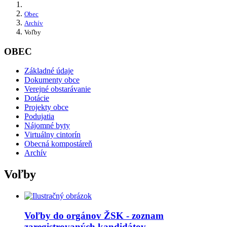
Obec
Archív
Voľby
OBEC
Základné údaje
Dokumenty obce
Verejné obstarávanie
Dotácie
Projekty obce
Podujatia
Nájomné byty
Virtuálny cintorín
Obecná kompostáreň
Archív
Voľby
Voľby do orgánov ŽSK - zoznam
zaregistrovaných kandidátov