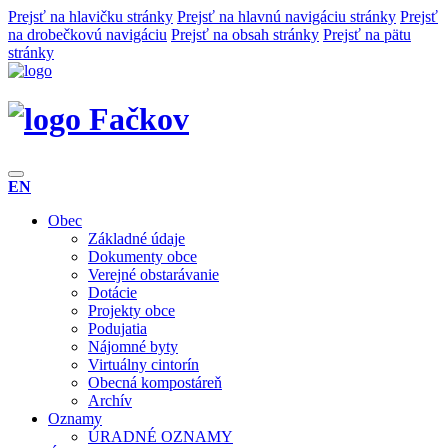
Prejsť na hlavičku stránky
Prejsť na hlavnú navigáciu stránky
Prejsť
na drobečkovú navigáciu
Prejsť na obsah stránky
Prejsť na pätu
stránky
Fačkov
EN
Obec
Základné údaje
Dokumenty obce
Verejné obstarávanie
Dotácie
Projekty obce
Podujatia
Nájomné byty
Virtuálny cintorín
Obecná kompostáreň
Archív
Oznamy
ÚRADNÉ OZNAMY