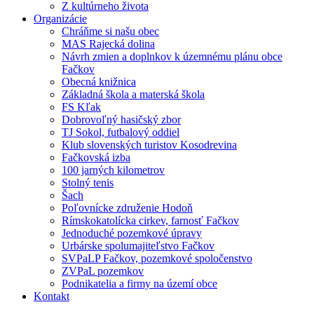
Z kultúrneho života
Organizácie
Chráňme si našu obec
MAS Rajecká dolina
Návrh zmien a doplnkov k územnému plánu obce
Fačkov
Obecná knižnica
Základná škola a materská škola
FS Kľak
Dobrovoľný hasičský zbor
TJ Sokol, futbalový oddiel
Klub slovenských turistov Kosodrevina
Fačkovská izba
100 jarných kilometrov
Stolný tenis
Šach
Poľovnícke združenie Hodoň
Rímskokatolícka cirkev, farnosť Fačkov
Jednoduché pozemkové úpravy
Urbárske spolumajiteľstvo Fačkov
SVPaLP Fačkov, pozemkové spoločenstvo
ZVPaL pozemkov
Podnikatelia a firmy na území obce
Kontakt