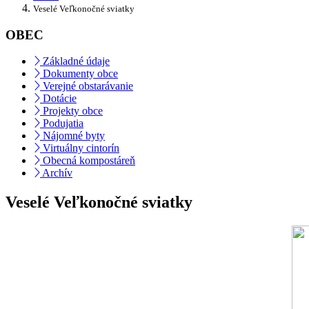
Veselé Veľkonočné sviatky
OBEC
Základné údaje
Dokumenty obce
Verejné obstarávanie
Dotácie
Projekty obce
Podujatia
Nájomné byty
Virtuálny cintorín
Obecná kompostáreň
Archív
Veselé Veľkonočné sviatky