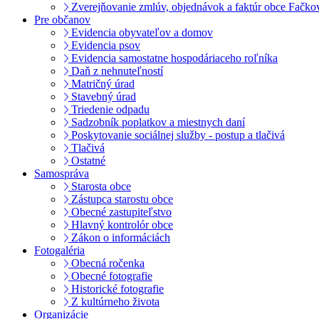
Zverejňovanie zmlúv, objednávok a faktúr obce Fačko
Pre občanov
Evidencia obyvateľov a domov
Evidencia psov
Evidencia samostatne hospodáriaceho roľníka
Daň z nehnuteľností
Matričný úrad
Stavebný úrad
Triedenie odpadu
Sadzobník poplatkov a miestnych daní
Poskytovanie sociálnej služby - postup a tlačivá
Tlačivá
Ostatné
Samospráva
Starosta obce
Zástupca starostu obce
Obecné zastupiteľstvo
Hlavný kontrolór obce
Zákon o informáciách
Fotogaléria
Obecná ročenka
Obecné fotografie
Historické fotografie
Z kultúrneho života
Organizácie