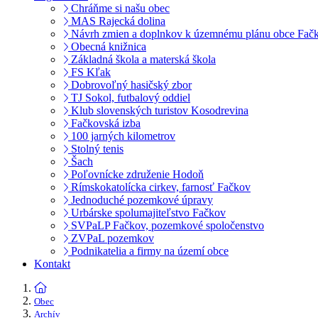
Chráňme si našu obec
MAS Rajecká dolina
Návrh zmien a doplnkov k územnému plánu obce Fač
Obecná knižnica
Základná škola a materská škola
FS Kľak
Dobrovoľný hasičský zbor
TJ Sokol, futbalový oddiel
Klub slovenských turistov Kosodrevina
Fačkovská izba
100 jarných kilometrov
Stolný tenis
Šach
Poľovnícke združenie Hodoň
Rímskokatolícka cirkev, farnosť Fačkov
Jednoduché pozemkové úpravy
Urbárske spolumajiteľstvo Fačkov
SVPaLP Fačkov, pozemkové spoločenstvo
ZVPaL pozemkov
Podnikatelia a firmy na území obce
Kontakt
Obec
Archív