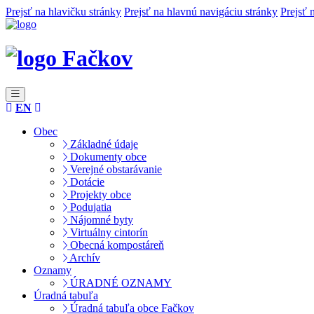
Prejsť na hlavičku stránky
Prejsť na hlavnú navigáciu stránky
Prejsť 
Fačkov
EN
Obec
Základné údaje
Dokumenty obce
Verejné obstarávanie
Dotácie
Projekty obce
Podujatia
Nájomné byty
Virtuálny cintorín
Obecná kompostáreň
Archív
Oznamy
ÚRADNÉ OZNAMY
Úradná tabuľa
Úradná tabuľa obce Fačkov