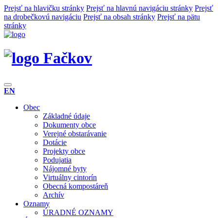
Prejsť na hlavičku stránky
Prejsť na hlavnú navigáciu stránky
Prejsť
na drobečkovú navigáciu
Prejsť na obsah stránky
Prejsť na pätu
stránky
Fačkov
EN
Obec
Základné údaje
Dokumenty obce
Verejné obstarávanie
Dotácie
Projekty obce
Podujatia
Nájomné byty
Virtuálny cintorín
Obecná kompostáreň
Archív
Oznamy
ÚRADNÉ OZNAMY