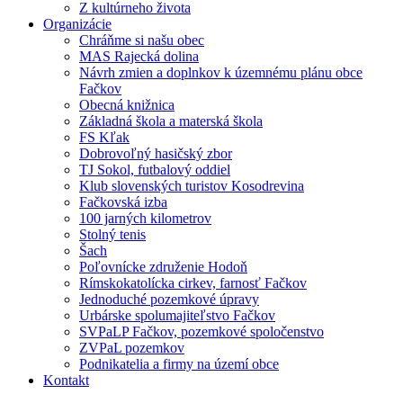
Z kultúrneho života
Organizácie
Chráňme si našu obec
MAS Rajecká dolina
Návrh zmien a doplnkov k územnému plánu obce
Fačkov
Obecná knižnica
Základná škola a materská škola
FS Kľak
Dobrovoľný hasičský zbor
TJ Sokol, futbalový oddiel
Klub slovenských turistov Kosodrevina
Fačkovská izba
100 jarných kilometrov
Stolný tenis
Šach
Poľovnícke združenie Hodoň
Rímskokatolícka cirkev, farnosť Fačkov
Jednoduché pozemkové úpravy
Urbárske spolumajiteľstvo Fačkov
SVPaLP Fačkov, pozemkové spoločenstvo
ZVPaL pozemkov
Podnikatelia a firmy na území obce
Kontakt