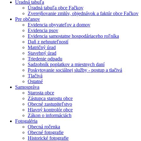
Úradná tabuľa
Úradná tabuľa obce Fačkov
Zverejňovanie zmlúv, objednávok a faktúr obce Fačkov
Pre občanov
Evidencia obyvateľov a domov
Evidencia psov
Evidencia samostatne hospodáriaceho roľníka
Daň z nehnuteľností
Matričný úrad
Stavebný úrad
Triedenie odpadu
Sadzobník poplatkov a miestnych daní
Poskytovanie sociálnej služby - postup a tlačivá
Tlačivá
Ostatné
Samospráva
Starosta obce
Zástupca starostu obce
Obecné zastupiteľstvo
Hlavný kontrolór obce
Zákon o informáciách
Fotogaléria
Obecná ročenka
Obecné fotografie
Historické fotografie