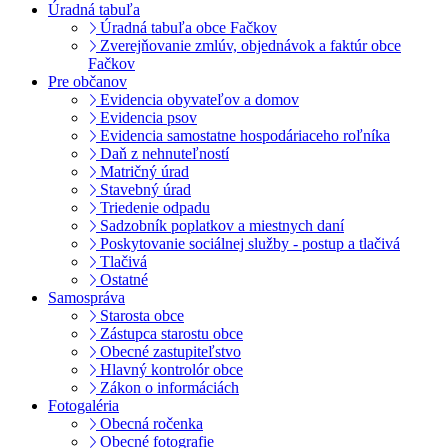
Úradná tabuľa
Úradná tabuľa obce Fačkov
Zverejňovanie zmlúv, objednávok a faktúr obce
Fačkov
Pre občanov
Evidencia obyvateľov a domov
Evidencia psov
Evidencia samostatne hospodáriaceho roľníka
Daň z nehnuteľností
Matričný úrad
Stavebný úrad
Triedenie odpadu
Sadzobník poplatkov a miestnych daní
Poskytovanie sociálnej služby - postup a tlačivá
Tlačivá
Ostatné
Samospráva
Starosta obce
Zástupca starostu obce
Obecné zastupiteľstvo
Hlavný kontrolór obce
Zákon o informáciách
Fotogaléria
Obecná ročenka
Obecné fotografie