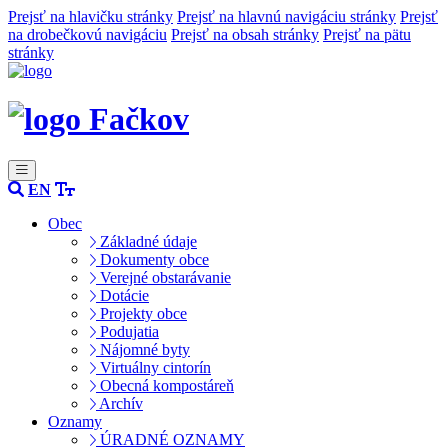
Prejsť na hlavičku stránky
Prejsť na hlavnú navigáciu stránky
Prejsť
na drobečkovú navigáciu
Prejsť na obsah stránky
Prejsť na pätu
stránky
Fačkov
EN
Obec
Základné údaje
Dokumenty obce
Verejné obstarávanie
Dotácie
Projekty obce
Podujatia
Nájomné byty
Virtuálny cintorín
Obecná kompostáreň
Archív
Oznamy
ÚRADNÉ OZNAMY