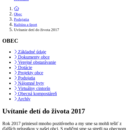
Obec
Podujatia
Kultúra a šport
Uvítanie detí do života 2017
OBEC
Základné údaje
Dokumenty obce
Verejné obstarávanie
Dotácie
Projekty obce
Podujatia
Nájomné byty
Virtuálny cintorín
Obecná kompostáreň
Archív
Uvítanie detí do života 2017
Rok 2017 priniesol mnoho pozitívneho a my sme sa mohli tešiť z
ďalších prírastkov v našej obci. S rodičmi sme sa stretli na obecnom