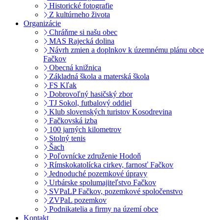
Historické fotografie
Z kultúrneho života
Organizácie
Chráňme si našu obec
MAS Rajecká dolina
Návrh zmien a doplnkov k územnému plánu obce
Fačkov
Obecná knižnica
Základná škola a materská škola
FS Kľak
Dobrovoľný hasičský zbor
TJ Sokol, futbalový oddiel
Klub slovenských turistov Kosodrevina
Fačkovská izba
100 jarných kilometrov
Stolný tenis
Šach
Poľovnícke združenie Hodoň
Rímskokatolícka cirkev, farnosť Fačkov
Jednoduché pozemkové úpravy
Urbárske spolumajiteľstvo Fačkov
SVPaLP Fačkov, pozemkové spoločenstvo
ZVPaL pozemkov
Podnikatelia a firmy na území obce
Kontakt