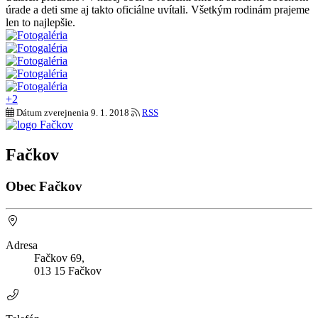
úrade a deti sme aj takto oficiálne uvítali. Všetkým rodinám prajeme
len to najlepšie.
+2
Dátum zverejnenia
9. 1. 2018
RSS
Fačkov
Obec Fačkov
Adresa
Fačkov 69,
013 15 Fačkov