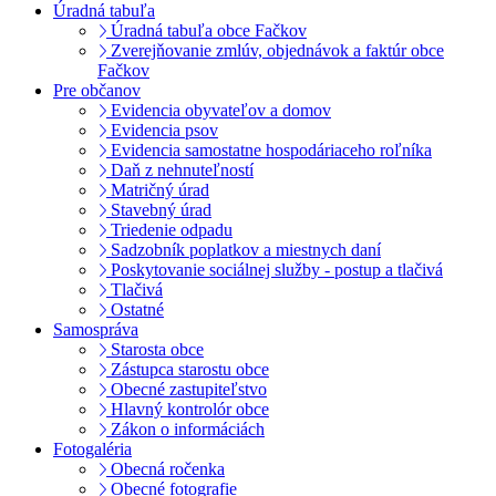
Úradná tabuľa
Úradná tabuľa obce Fačkov
Zverejňovanie zmlúv, objednávok a faktúr obce
Fačkov
Pre občanov
Evidencia obyvateľov a domov
Evidencia psov
Evidencia samostatne hospodáriaceho roľníka
Daň z nehnuteľností
Matričný úrad
Stavebný úrad
Triedenie odpadu
Sadzobník poplatkov a miestnych daní
Poskytovanie sociálnej služby - postup a tlačivá
Tlačivá
Ostatné
Samospráva
Starosta obce
Zástupca starostu obce
Obecné zastupiteľstvo
Hlavný kontrolór obce
Zákon o informáciách
Fotogaléria
Obecná ročenka
Obecné fotografie