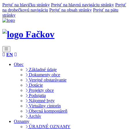
Prejsť na hlavičku stránky
Prejsť na hlavnú navigáciu stránky
Prejsť
na drobečkovú navigáciu
Prejsť na obsah stránky
Prejsť na pätu
stránky
Fačkov
EN
Obec
Základné údaje
Dokumenty obce
Verejné obstarávanie
Dotácie
Projekty obce
Podujatia
Nájomné byty
Virtuálny cintorín
Obecná kompostáreň
Archív
Oznamy
ÚRADNÉ OZNAMY