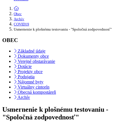
Obec
Archív
COVID19
Usmernenie k plošnému testovaniu - "Spoločná zodpovednosť"
OBEC
Základné údaje
Dokumenty obce
Verejné obstarávanie
Dotácie
Projekty obce
Podujatia
Nájomné byty
Virtuálny cintorín
Obecná kompostáreň
Archív
Usmernenie k plošnému testovaniu -
"Spoločná zodpovednosť"