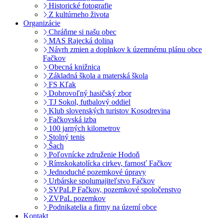
Historické fotografie
Z kultúrneho života
Organizácie
Chráňme si našu obec
MAS Rajecká dolina
Návrh zmien a doplnkov k územnému plánu obce
Fačkov
Obecná knižnica
Základná škola a materská škola
FS Kľak
Dobrovoľný hasičský zbor
TJ Sokol, futbalový oddiel
Klub slovenských turistov Kosodrevina
Fačkovská izba
100 jarných kilometrov
Stolný tenis
Šach
Poľovnícke združenie Hodoň
Rímskokatolícka cirkev, farnosť Fačkov
Jednoduché pozemkové úpravy
Urbárske spolumajiteľstvo Fačkov
SVPaLP Fačkov, pozemkové spoločenstvo
ZVPaL pozemkov
Podnikatelia a firmy na území obce
Kontakt