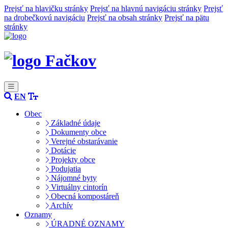
Prejsť na hlavičku stránky
Prejsť na hlavnú navigáciu stránky
Prejsť
na drobečkovú navigáciu
Prejsť na obsah stránky
Prejsť na pätu
stránky
Fačkov
EN
Obec
Základné údaje
Dokumenty obce
Verejné obstarávanie
Dotácie
Projekty obce
Podujatia
Nájomné byty
Virtuálny cintorín
Obecná kompostáreň
Archív
Oznamy
ÚRADNÉ OZNAMY