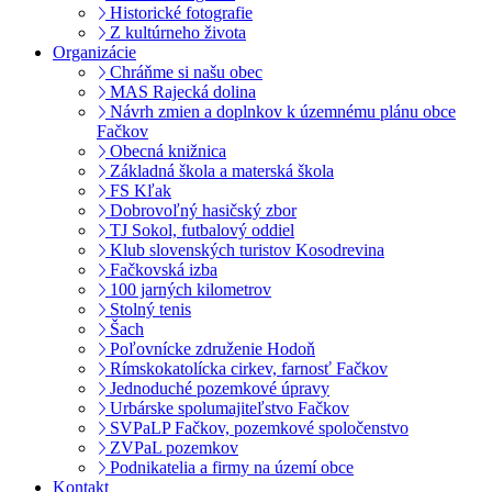
Historické fotografie
Z kultúrneho života
Organizácie
Chráňme si našu obec
MAS Rajecká dolina
Návrh zmien a doplnkov k územnému plánu obce
Fačkov
Obecná knižnica
Základná škola a materská škola
FS Kľak
Dobrovoľný hasičský zbor
TJ Sokol, futbalový oddiel
Klub slovenských turistov Kosodrevina
Fačkovská izba
100 jarných kilometrov
Stolný tenis
Šach
Poľovnícke združenie Hodoň
Rímskokatolícka cirkev, farnosť Fačkov
Jednoduché pozemkové úpravy
Urbárske spolumajiteľstvo Fačkov
SVPaLP Fačkov, pozemkové spoločenstvo
ZVPaL pozemkov
Podnikatelia a firmy na území obce
Kontakt