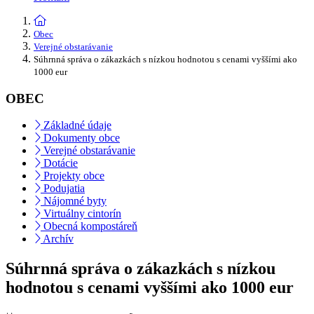
Obec
Verejné obstarávanie
Súhrnná správa o zákazkách s nízkou hodnotou s cenami vyššími ako
1000 eur
OBEC
Základné údaje
Dokumenty obce
Verejné obstarávanie
Dotácie
Projekty obce
Podujatia
Nájomné byty
Virtuálny cintorín
Obecná kompostáreň
Archív
Súhrnná správa o zákazkách s nízkou
hodnotou s cenami vyššími ako 1000 eur