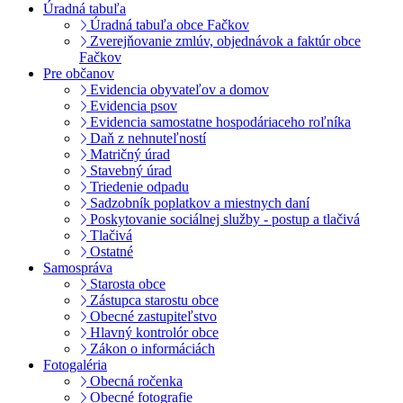
Úradná tabuľa
Úradná tabuľa obce Fačkov
Zverejňovanie zmlúv, objednávok a faktúr obce
Fačkov
Pre občanov
Evidencia obyvateľov a domov
Evidencia psov
Evidencia samostatne hospodáriaceho roľníka
Daň z nehnuteľností
Matričný úrad
Stavebný úrad
Triedenie odpadu
Sadzobník poplatkov a miestnych daní
Poskytovanie sociálnej služby - postup a tlačivá
Tlačivá
Ostatné
Samospráva
Starosta obce
Zástupca starostu obce
Obecné zastupiteľstvo
Hlavný kontrolór obce
Zákon o informáciách
Fotogaléria
Obecná ročenka
Obecné fotografie