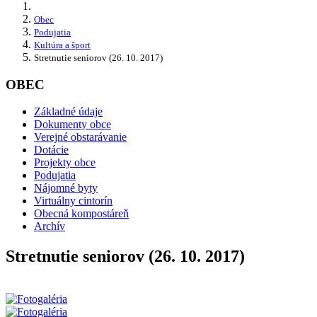
Obec
Podujatia
Kultúra a šport
Stretnutie seniorov (26. 10. 2017)
OBEC
Základné údaje
Dokumenty obce
Verejné obstarávanie
Dotácie
Projekty obce
Podujatia
Nájomné byty
Virtuálny cintorín
Obecná kompostáreň
Archív
Stretnutie seniorov (26. 10. 2017)