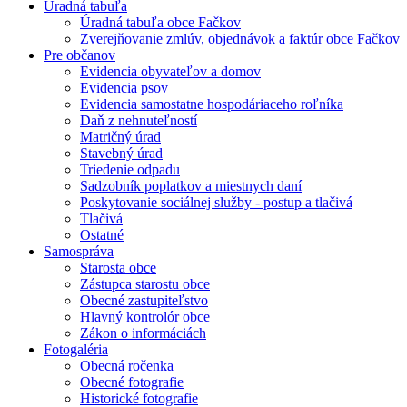
Úradná tabuľa
Úradná tabuľa obce Fačkov
Zverejňovanie zmlúv, objednávok a faktúr obce Fačkov
Pre občanov
Evidencia obyvateľov a domov
Evidencia psov
Evidencia samostatne hospodáriaceho roľníka
Daň z nehnuteľností
Matričný úrad
Stavebný úrad
Triedenie odpadu
Sadzobník poplatkov a miestnych daní
Poskytovanie sociálnej služby - postup a tlačivá
Tlačivá
Ostatné
Samospráva
Starosta obce
Zástupca starostu obce
Obecné zastupiteľstvo
Hlavný kontrolór obce
Zákon o informáciách
Fotogaléria
Obecná ročenka
Obecné fotografie
Historické fotografie