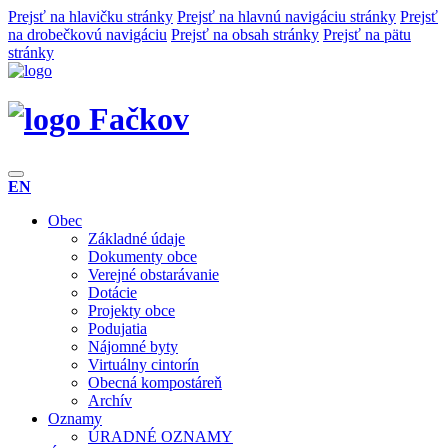
Prejsť na hlavičku stránky
Prejsť na hlavnú navigáciu stránky
Prejsť
na drobečkovú navigáciu
Prejsť na obsah stránky
Prejsť na pätu
stránky
Fačkov
EN
Obec
Základné údaje
Dokumenty obce
Verejné obstarávanie
Dotácie
Projekty obce
Podujatia
Nájomné byty
Virtuálny cintorín
Obecná kompostáreň
Archív
Oznamy
ÚRADNÉ OZNAMY