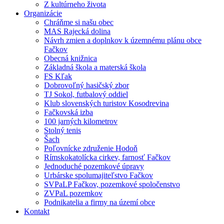
Z kultúrneho života
Organizácie
Chráňme si našu obec
MAS Rajecká dolina
Návrh zmien a doplnkov k územnému plánu obce
Fačkov
Obecná knižnica
Základná škola a materská škola
FS Kľak
Dobrovoľný hasičský zbor
TJ Sokol, futbalový oddiel
Klub slovenských turistov Kosodrevina
Fačkovská izba
100 jarných kilometrov
Stolný tenis
Šach
Poľovnícke združenie Hodoň
Rímskokatolícka cirkev, farnosť Fačkov
Jednoduché pozemkové úpravy
Urbárske spolumajiteľstvo Fačkov
SVPaLP Fačkov, pozemkové spoločenstvo
ZVPaL pozemkov
Podnikatelia a firmy na území obce
Kontakt