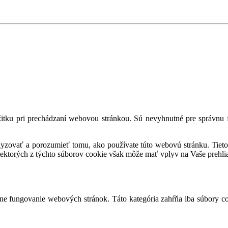
tku pri prechádzaní webovou stránkou. Sú nevyhnutné pre správnu fu
alyzovať a porozumieť tomu, ako používate túto webovú stránku. Tieto
iektorých z týchto súborov cookie však môže mať vplyv na Vaše prehli
e fungovanie webových stránok. Táto kategória zahŕňa iba súbory co