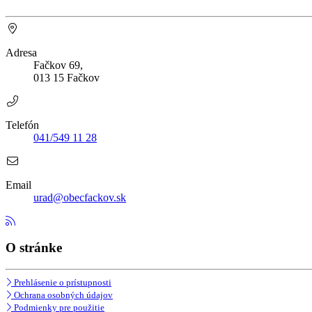
Adresa
Fačkov 69,
013 15 Fačkov
Telefón
041/549 11 28
Email
urad@obecfackov.sk
O stránke
Prehlásenie o prístupnosti
Ochrana osobných údajov
Podmienky pre použitie