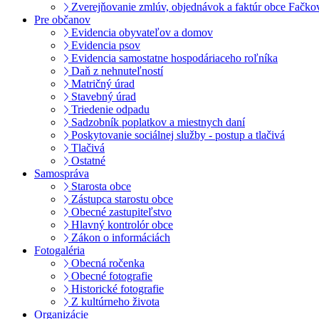
Zverejňovanie zmlúv, objednávok a faktúr obce Fačko
Pre občanov
Evidencia obyvateľov a domov
Evidencia psov
Evidencia samostatne hospodáriaceho roľníka
Daň z nehnuteľností
Matričný úrad
Stavebný úrad
Triedenie odpadu
Sadzobník poplatkov a miestnych daní
Poskytovanie sociálnej služby - postup a tlačivá
Tlačivá
Ostatné
Samospráva
Starosta obce
Zástupca starostu obce
Obecné zastupiteľstvo
Hlavný kontrolór obce
Zákon o informáciách
Fotogaléria
Obecná ročenka
Obecné fotografie
Historické fotografie
Z kultúrneho života
Organizácie