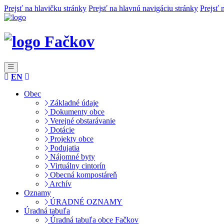
Prejsť na hlavičku stránky
Prejsť na hlavnú navigáciu stránky
Prejsť 
Fačkov
EN
Obec
Základné údaje
Dokumenty obce
Verejné obstarávanie
Dotácie
Projekty obce
Podujatia
Nájomné byty
Virtuálny cintorín
Obecná kompostáreň
Archív
Oznamy
ÚRADNÉ OZNAMY
Úradná tabuľa
Úradná tabuľa obce Fačkov