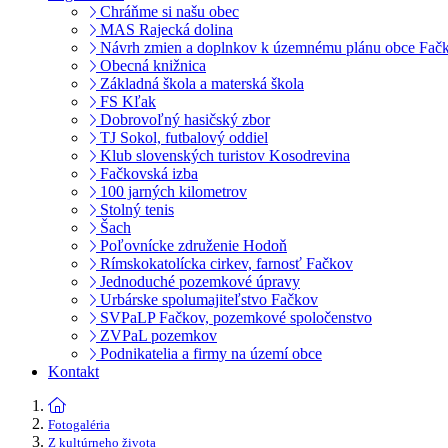
Chráňme si našu obec
MAS Rajecká dolina
Návrh zmien a doplnkov k územnému plánu obce Fač
Obecná knižnica
Základná škola a materská škola
FS Kľak
Dobrovoľný hasičský zbor
TJ Sokol, futbalový oddiel
Klub slovenských turistov Kosodrevina
Fačkovská izba
100 jarných kilometrov
Stolný tenis
Šach
Poľovnícke združenie Hodoň
Rímskokatolícka cirkev, farnosť Fačkov
Jednoduché pozemkové úpravy
Urbárske spolumajiteľstvo Fačkov
SVPaLP Fačkov, pozemkové spoločenstvo
ZVPaL pozemkov
Podnikatelia a firmy na území obce
Kontakt
Fotogaléria
Z kultúrneho života