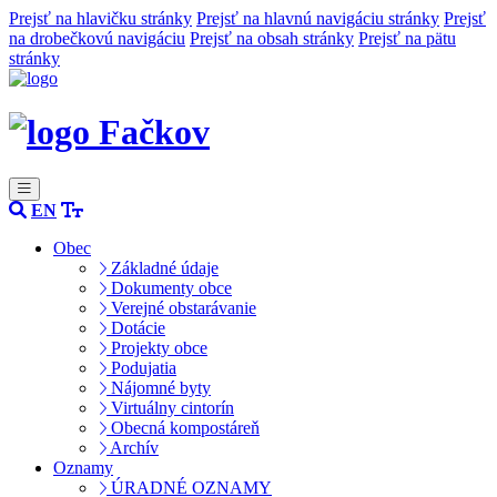
Prejsť na hlavičku stránky
Prejsť na hlavnú navigáciu stránky
Prejsť
na drobečkovú navigáciu
Prejsť na obsah stránky
Prejsť na pätu
stránky
Fačkov
EN
Obec
Základné údaje
Dokumenty obce
Verejné obstarávanie
Dotácie
Projekty obce
Podujatia
Nájomné byty
Virtuálny cintorín
Obecná kompostáreň
Archív
Oznamy
ÚRADNÉ OZNAMY