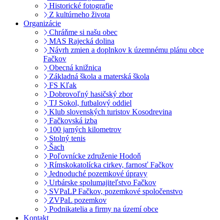
Historické fotografie
Z kultúrneho života
Organizácie
Chráňme si našu obec
MAS Rajecká dolina
Návrh zmien a doplnkov k územnému plánu obce
Fačkov
Obecná knižnica
Základná škola a materská škola
FS Kľak
Dobrovoľný hasičský zbor
TJ Sokol, futbalový oddiel
Klub slovenských turistov Kosodrevina
Fačkovská izba
100 jarných kilometrov
Stolný tenis
Šach
Poľovnícke združenie Hodoň
Rímskokatolícka cirkev, farnosť Fačkov
Jednoduché pozemkové úpravy
Urbárske spolumajiteľstvo Fačkov
SVPaLP Fačkov, pozemkové spoločenstvo
ZVPaL pozemkov
Podnikatelia a firmy na území obce
Kontakt