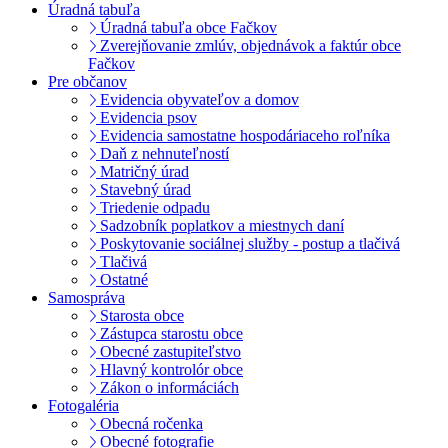
Úradná tabuľa
Úradná tabuľa obce Fačkov
Zverejňovanie zmlúv, objednávok a faktúr obce
Fačkov
Pre občanov
Evidencia obyvateľov a domov
Evidencia psov
Evidencia samostatne hospodáriaceho roľníka
Daň z nehnuteľností
Matričný úrad
Stavebný úrad
Triedenie odpadu
Sadzobník poplatkov a miestnych daní
Poskytovanie sociálnej služby - postup a tlačivá
Tlačivá
Ostatné
Samospráva
Starosta obce
Zástupca starostu obce
Obecné zastupiteľstvo
Hlavný kontrolór obce
Zákon o informáciách
Fotogaléria
Obecná ročenka
Obecné fotografie