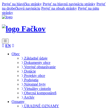
Prejsť na hlavičku stránky
Prejsť na hlavnú navigáciu stránky
Prejsť
na drobečkovú navigáciu
Prejsť na obsah stránky
Prejsť na pätu
stránky
Fačkov
EN
Obec
Základné údaje
Dokumenty obce
Verejné obstarávanie
Dotácie
Projekty obce
Podujatia
Nájomné byty
Virtuálny cintorín
Obecná kompostáreň
Archív
Oznamy
ÚRADNÉ OZNAMY