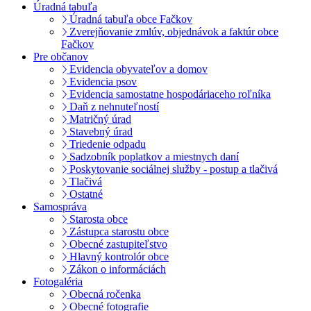
Úradná tabuľa
Úradná tabuľa obce Fačkov
Zverejňovanie zmlúv, objednávok a faktúr obce
Fačkov
Pre občanov
Evidencia obyvateľov a domov
Evidencia psov
Evidencia samostatne hospodáriaceho roľníka
Daň z nehnuteľností
Matričný úrad
Stavebný úrad
Triedenie odpadu
Sadzobník poplatkov a miestnych daní
Poskytovanie sociálnej služby - postup a tlačivá
Tlačivá
Ostatné
Samospráva
Starosta obce
Zástupca starostu obce
Obecné zastupiteľstvo
Hlavný kontrolór obce
Zákon o informáciách
Fotogaléria
Obecná ročenka
Obecné fotografie