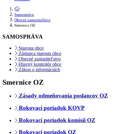
Samospráva
Obecné zastupiteľstvo
Smernice OZ
SAMOSPRÁVA
Starosta obce
Zástupca starostu obce
Obecné zastupiteľstvo
Hlavný kontrolór obce
Zákon o informáciách
Smernice OZ
Zásady odmeňovania poslancov OZ
Rokovací poriadok KOVP
Rokovací poriadok komisii OZ
Rokovací poriadok OZ