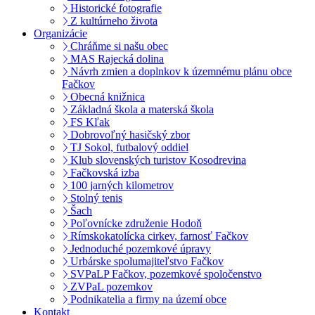
Historické fotografie
Z kultúrneho života
Organizácie
Chráňme si našu obec
MAS Rajecká dolina
Návrh zmien a doplnkov k územnému plánu obce
Fačkov
Obecná knižnica
Základná škola a materská škola
FS Kľak
Dobrovoľný hasičský zbor
TJ Sokol, futbalový oddiel
Klub slovenských turistov Kosodrevina
Fačkovská izba
100 jarných kilometrov
Stolný tenis
Šach
Poľovnícke združenie Hodoň
Rímskokatolícka cirkev, farnosť Fačkov
Jednoduché pozemkové úpravy
Urbárske spolumajiteľstvo Fačkov
SVPaLP Fačkov, pozemkové spoločenstvo
ZVPaL pozemkov
Podnikatelia a firmy na území obce
Kontakt