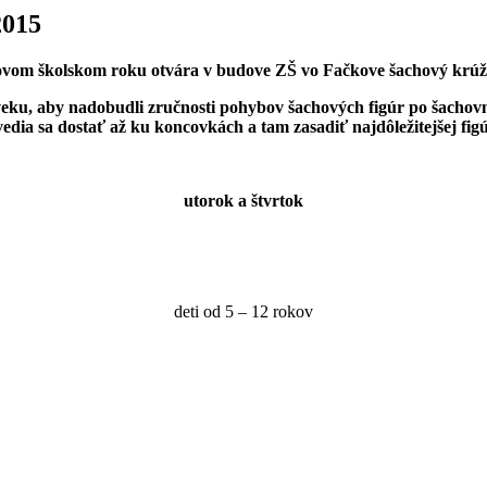
2015
ovom školskom roku otvára v budove ZŠ vo Fačkove šachový krúž
eku, aby nadobudli zručnosti pohybov šachových figúr po šachovni
u vedia sa dostať až ku koncovkách a tam zasadiť najdôležitejšej
utorok a štvrtok
deti od 5 – 12 rokov