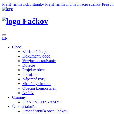
Prejsť na hlavičku stránky
Prejsť na hlavnú navigáciu stránky
Prejsť 
Fačkov
EN
Obec
Základné údaje
Dokumenty obce
Verejné obstarávanie
Dotácie
Projekty obce
Podujatia
Nájomné byty
Virtuálny cintorín
Obecná kompostáreň
Archív
Oznamy
ÚRADNÉ OZNAMY
Úradná tabuľa
Úradná tabuľa obce Fačkov