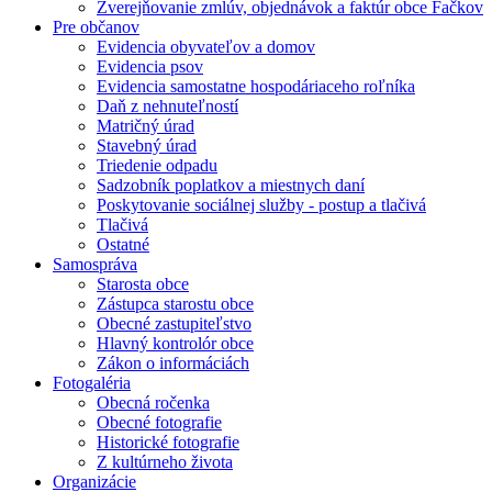
Zverejňovanie zmlúv, objednávok a faktúr obce Fačkov
Pre občanov
Evidencia obyvateľov a domov
Evidencia psov
Evidencia samostatne hospodáriaceho roľníka
Daň z nehnuteľností
Matričný úrad
Stavebný úrad
Triedenie odpadu
Sadzobník poplatkov a miestnych daní
Poskytovanie sociálnej služby - postup a tlačivá
Tlačivá
Ostatné
Samospráva
Starosta obce
Zástupca starostu obce
Obecné zastupiteľstvo
Hlavný kontrolór obce
Zákon o informáciách
Fotogaléria
Obecná ročenka
Obecné fotografie
Historické fotografie
Z kultúrneho života
Organizácie