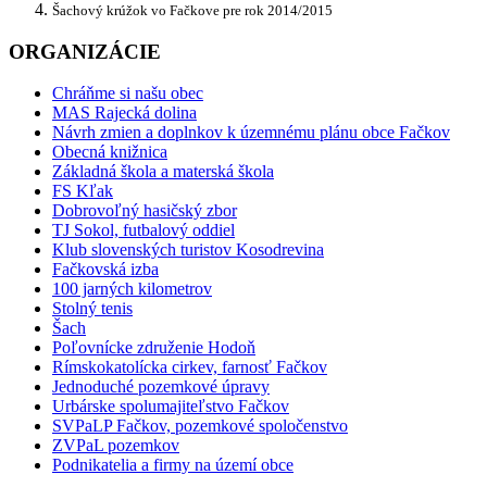
Šachový krúžok vo Fačkove pre rok 2014/2015
ORGANIZÁCIE
Chráňme si našu obec
MAS Rajecká dolina
Návrh zmien a doplnkov k územnému plánu obce Fačkov
Obecná knižnica
Základná škola a materská škola
FS Kľak
Dobrovoľný hasičský zbor
TJ Sokol, futbalový oddiel
Klub slovenských turistov Kosodrevina
Fačkovská izba
100 jarných kilometrov
Stolný tenis
Šach
Poľovnícke združenie Hodoň
Rímskokatolícka cirkev, farnosť Fačkov
Jednoduché pozemkové úpravy
Urbárske spolumajiteľstvo Fačkov
SVPaLP Fačkov, pozemkové spoločenstvo
ZVPaL pozemkov
Podnikatelia a firmy na území obce