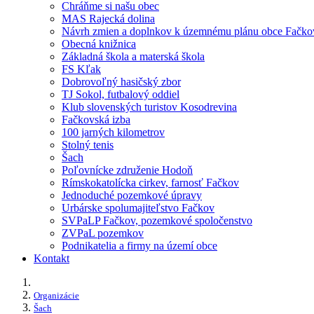
Chráňme si našu obec
MAS Rajecká dolina
Návrh zmien a doplnkov k územnému plánu obce Fačko
Obecná knižnica
Základná škola a materská škola
FS Kľak
Dobrovoľný hasičský zbor
TJ Sokol, futbalový oddiel
Klub slovenských turistov Kosodrevina
Fačkovská izba
100 jarných kilometrov
Stolný tenis
Šach
Poľovnícke združenie Hodoň
Rímskokatolícka cirkev, farnosť Fačkov
Jednoduché pozemkové úpravy
Urbárske spolumajiteľstvo Fačkov
SVPaLP Fačkov, pozemkové spoločenstvo
ZVPaL pozemkov
Podnikatelia a firmy na území obce
Kontakt
Organizácie
Šach