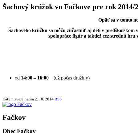
Šachový krúžok vo Fačkove pre rok 2014/
Opäť sa v tomto n
Šachového krúžku sa môžu zúčastniť aj deti v predškolskom v
spolupráce figúr a taktiež cez strednú hr
od
14:00 – 16:00
(už počas družiny)
Dátum zverejnenia
2. 10. 2014
RSS
Fačkov
Obec Fačkov