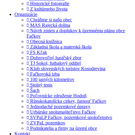
Historické fotografie
Z kultúrneho života
Organizácie
Chráňme si našu obec
MAS Rajecká dolina
Návrh zmien a doplnkov k územnému plánu obce
Fačkov
Obecná knižnica
Základná škola a materská škola
FS Kľak
Dobrovoľný hasičský zbor
TJ Sokol, futbalový oddiel
Klub slovenských turistov Kosodrevina
Fačkovská izba
100 jarných kilometrov
Stolný tenis
Šach
Poľovnícke združenie Hodoň
Rímskokatolícka cirkev, farnosť Fačkov
Jednoduché pozemkové úpravy
Urbárske spolumajiteľstvo Fačkov
SVPaLP Fačkov, pozemkové spoločenstvo
ZVPaL pozemkov
Podnikatelia a firmy na území obce
Kontakt