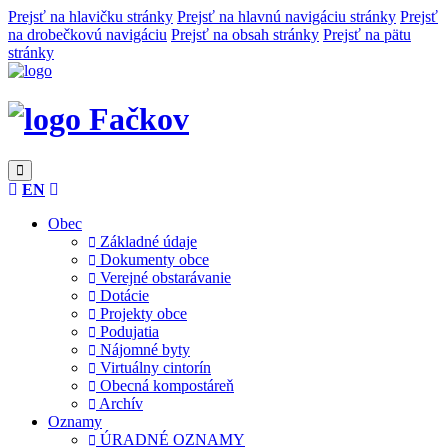
Prejsť na hlavičku stránky
Prejsť na hlavnú navigáciu stránky
Prejsť
na drobečkovú navigáciu
Prejsť na obsah stránky
Prejsť na pätu
stránky
Fačkov
EN
Obec
Základné údaje
Dokumenty obce
Verejné obstarávanie
Dotácie
Projekty obce
Podujatia
Nájomné byty
Virtuálny cintorín
Obecná kompostáreň
Archív
Oznamy
ÚRADNÉ OZNAMY