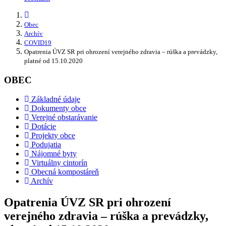
Obec
Archív
COVID19
Opatrenia ÚVZ SR pri ohrození verejného zdravia – rúška a prevádzky,
platné od 15.10.2020
OBEC
Základné údaje
Dokumenty obce
Verejné obstarávanie
Dotácie
Projekty obce
Podujatia
Nájomné byty
Virtuálny cintorín
Obecná kompostáreň
Archív
Opatrenia ÚVZ SR pri ohrození
verejného zdravia – rúška a prevádzky,