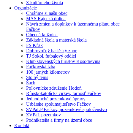
Z kultúrneho života
Organizácie
Chráňme si našu obec
MAS Rajecká dolina
Návrh zmien a doplnkov k územnému plánu obce
Fačkov
Obecná knižnica
Základná škola a materská škola
FS Kľak
Dobrovoľný hasičský zbor
TJ Sokol, futbalový oddiel
Klub slovenských turistov Kosodrevina
Fačkovská izba
100 jarných kilometrov
Stolný tenis
Šach
Poľovnícke združenie Hodoň
Rímskokatolícka cirkev, farnosť Fačkov
Jednoduché pozemkové úpravy
Urbárske spolumajiteľstvo Fačkov
SVPaLP Fačkov, pozemkové spoločenstvo
ZVPaL pozemkov
Podnikatelia a firmy na území obce
Kontakt