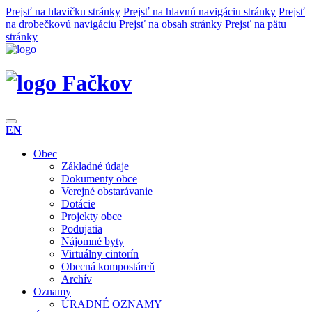
Prejsť na hlavičku stránky
Prejsť na hlavnú navigáciu stránky
Prejsť
na drobečkovú navigáciu
Prejsť na obsah stránky
Prejsť na pätu
stránky
Fačkov
EN
Obec
Základné údaje
Dokumenty obce
Verejné obstarávanie
Dotácie
Projekty obce
Podujatia
Nájomné byty
Virtuálny cintorín
Obecná kompostáreň
Archív
Oznamy
ÚRADNÉ OZNAMY