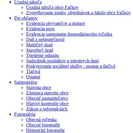
Úradná tabuľa
Úradná tabuľa obce Fačkov
Zverejňovanie zmlúv, objednávok a faktúr obce Fačkov
Pre občanov
Evidencia obyvateľov a domov
Evidencia psov
Evidencia samostatne hospodáriaceho roľníka
Daň z nehnuteľností
Matričný úrad
Stavebný úrad
Triedenie odpadu
Sadzobník poplatkov a miestnych daní
Poskytovanie sociálnej služby - postup a tlačivá
Tlačivá
Ostatné
Samospráva
Starosta obce
Zástupca starostu obce
Obecné zastupiteľstvo
Hlavný kontrolór obce
Zákon o informáciách
Fotogaléria
Obecná ročenka
Obecné fotografie
Historické fotografie