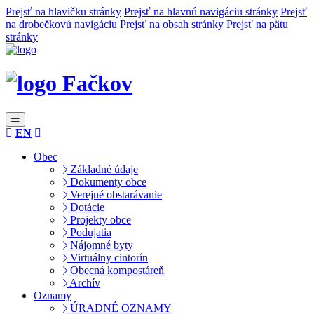
Prejsť na hlavičku stránky
Prejsť na hlavnú navigáciu stránky
Prejsť
na drobečkovú navigáciu
Prejsť na obsah stránky
Prejsť na pätu
stránky
Fačkov
EN
Obec
Základné údaje
Dokumenty obce
Verejné obstarávanie
Dotácie
Projekty obce
Podujatia
Nájomné byty
Virtuálny cintorín
Obecná kompostáreň
Archív
Oznamy
ÚRADNÉ OZNAMY