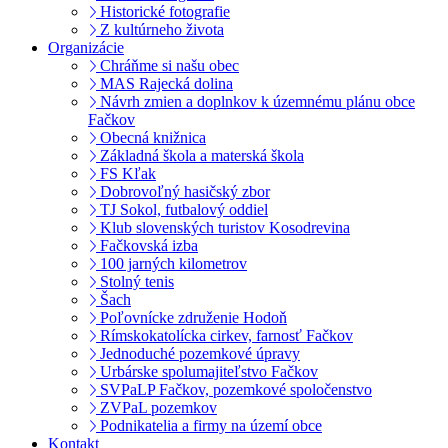
Historické fotografie
Z kultúrneho života
Organizácie
Chráňme si našu obec
MAS Rajecká dolina
Návrh zmien a doplnkov k územnému plánu obce
Fačkov
Obecná knižnica
Základná škola a materská škola
FS Kľak
Dobrovoľný hasičský zbor
TJ Sokol, futbalový oddiel
Klub slovenských turistov Kosodrevina
Fačkovská izba
100 jarných kilometrov
Stolný tenis
Šach
Poľovnícke združenie Hodoň
Rímskokatolícka cirkev, farnosť Fačkov
Jednoduché pozemkové úpravy
Urbárske spolumajiteľstvo Fačkov
SVPaLP Fačkov, pozemkové spoločenstvo
ZVPaL pozemkov
Podnikatelia a firmy na území obce
Kontakt