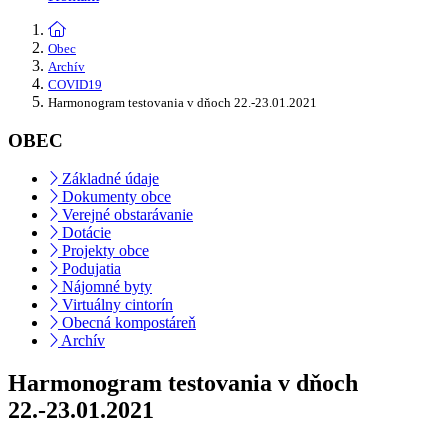
Obec
Archív
COVID19
Harmonogram testovania v dňoch 22.-23.01.2021
OBEC
Základné údaje
Dokumenty obce
Verejné obstarávanie
Dotácie
Projekty obce
Podujatia
Nájomné byty
Virtuálny cintorín
Obecná kompostáreň
Archív
Harmonogram testovania v dňoch
22.-23.01.2021