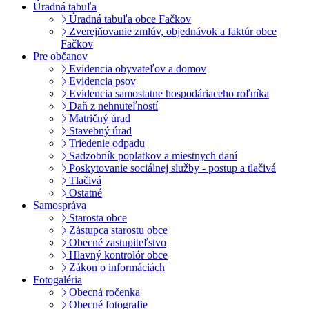
Úradná tabuľa
Úradná tabuľa obce Fačkov
Zverejňovanie zmlúv, objednávok a faktúr obce
Fačkov
Pre občanov
Evidencia obyvateľov a domov
Evidencia psov
Evidencia samostatne hospodáriaceho roľníka
Daň z nehnuteľností
Matričný úrad
Stavebný úrad
Triedenie odpadu
Sadzobník poplatkov a miestnych daní
Poskytovanie sociálnej služby - postup a tlačivá
Tlačivá
Ostatné
Samospráva
Starosta obce
Zástupca starostu obce
Obecné zastupiteľstvo
Hlavný kontrolór obce
Zákon o informáciách
Fotogaléria
Obecná ročenka
Obecné fotografie