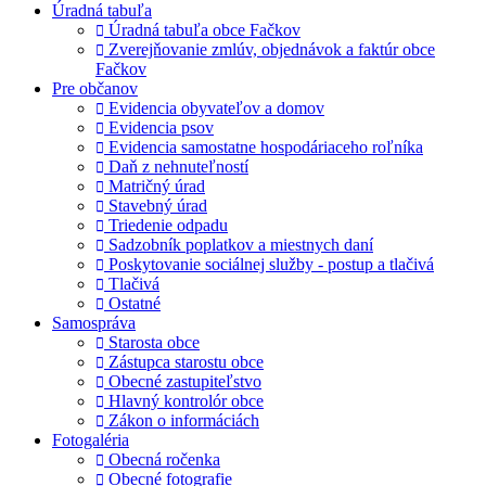
Úradná tabuľa
Úradná tabuľa obce Fačkov
Zverejňovanie zmlúv, objednávok a faktúr obce
Fačkov
Pre občanov
Evidencia obyvateľov a domov
Evidencia psov
Evidencia samostatne hospodáriaceho roľníka
Daň z nehnuteľností
Matričný úrad
Stavebný úrad
Triedenie odpadu
Sadzobník poplatkov a miestnych daní
Poskytovanie sociálnej služby - postup a tlačivá
Tlačivá
Ostatné
Samospráva
Starosta obce
Zástupca starostu obce
Obecné zastupiteľstvo
Hlavný kontrolór obce
Zákon o informáciách
Fotogaléria
Obecná ročenka
Obecné fotografie