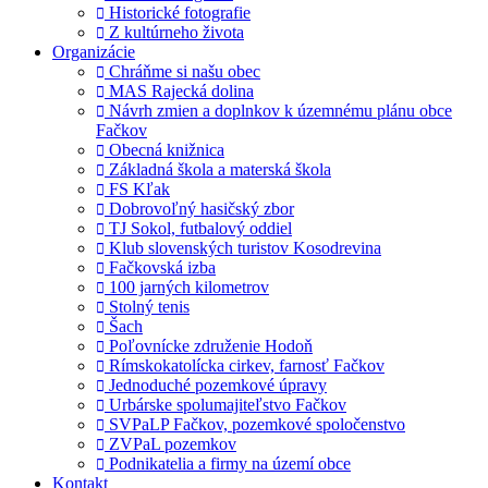
Historické fotografie
Z kultúrneho života
Organizácie
Chráňme si našu obec
MAS Rajecká dolina
Návrh zmien a doplnkov k územnému plánu obce
Fačkov
Obecná knižnica
Základná škola a materská škola
FS Kľak
Dobrovoľný hasičský zbor
TJ Sokol, futbalový oddiel
Klub slovenských turistov Kosodrevina
Fačkovská izba
100 jarných kilometrov
Stolný tenis
Šach
Poľovnícke združenie Hodoň
Rímskokatolícka cirkev, farnosť Fačkov
Jednoduché pozemkové úpravy
Urbárske spolumajiteľstvo Fačkov
SVPaLP Fačkov, pozemkové spoločenstvo
ZVPaL pozemkov
Podnikatelia a firmy na území obce
Kontakt