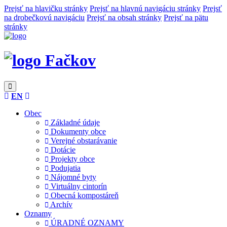
Prejsť na hlavičku stránky
Prejsť na hlavnú navigáciu stránky
Prejsť
na drobečkovú navigáciu
Prejsť na obsah stránky
Prejsť na pätu
stránky
Fačkov
EN
Obec
Základné údaje
Dokumenty obce
Verejné obstarávanie
Dotácie
Projekty obce
Podujatia
Nájomné byty
Virtuálny cintorín
Obecná kompostáreň
Archív
Oznamy
ÚRADNÉ OZNAMY