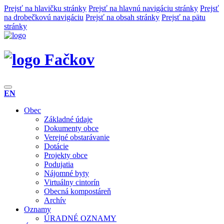
Prejsť na hlavičku stránky
Prejsť na hlavnú navigáciu stránky
Prejsť
na drobečkovú navigáciu
Prejsť na obsah stránky
Prejsť na pätu
stránky
Fačkov
EN
Obec
Základné údaje
Dokumenty obce
Verejné obstarávanie
Dotácie
Projekty obce
Podujatia
Nájomné byty
Virtuálny cintorín
Obecná kompostáreň
Archív
Oznamy
ÚRADNÉ OZNAMY