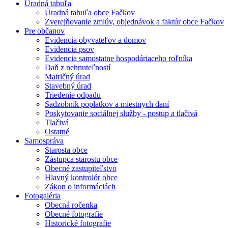
Úradná tabuľa
Úradná tabuľa obce Fačkov
Zverejňovanie zmlúv, objednávok a faktúr obce Fačkov
Pre občanov
Evidencia obyvateľov a domov
Evidencia psov
Evidencia samostatne hospodáriaceho roľníka
Daň z nehnuteľností
Matričný úrad
Stavebný úrad
Triedenie odpadu
Sadzobník poplatkov a miestnych daní
Poskytovanie sociálnej služby - postup a tlačivá
Tlačivá
Ostatné
Samospráva
Starosta obce
Zástupca starostu obce
Obecné zastupiteľstvo
Hlavný kontrolór obce
Zákon o informáciách
Fotogaléria
Obecná ročenka
Obecné fotografie
Historické fotografie