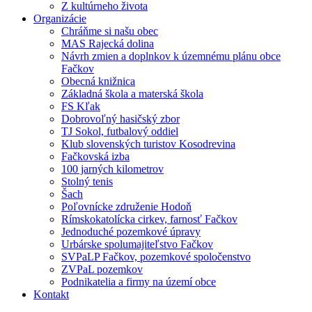
Z kultúrneho života
Organizácie
Chráňme si našu obec
MAS Rajecká dolina
Návrh zmien a doplnkov k územnému plánu obce
Fačkov
Obecná knižnica
Základná škola a materská škola
FS Kľak
Dobrovoľný hasičský zbor
TJ Sokol, futbalový oddiel
Klub slovenských turistov Kosodrevina
Fačkovská izba
100 jarných kilometrov
Stolný tenis
Šach
Poľovnícke združenie Hodoň
Rímskokatolícka cirkev, farnosť Fačkov
Jednoduché pozemkové úpravy
Urbárske spolumajiteľstvo Fačkov
SVPaLP Fačkov, pozemkové spoločenstvo
ZVPaL pozemkov
Podnikatelia a firmy na území obce
Kontakt