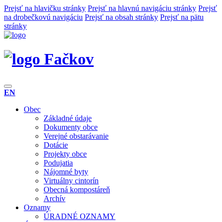
Prejsť na hlavičku stránky
Prejsť na hlavnú navigáciu stránky
Prejsť
na drobečkovú navigáciu
Prejsť na obsah stránky
Prejsť na pätu
stránky
Fačkov
EN
Obec
Základné údaje
Dokumenty obce
Verejné obstarávanie
Dotácie
Projekty obce
Podujatia
Nájomné byty
Virtuálny cintorín
Obecná kompostáreň
Archív
Oznamy
ÚRADNÉ OZNAMY