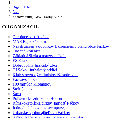
Organizácie
Šach
finálová turnaj GPX - Dolný Kubín
ORGANIZÁCIE
Chráňme si našu obec
MAS Rajecká dolina
Návrh zmien a doplnkov k územnému plánu obce Fačkov
Obecná knižnica
Základná škola a materská škola
FS Kľak
Dobrovoľný hasičský zbor
TJ Sokol, futbalový oddiel
Klub slovenských turistov Kosodrevina
Fačkovská izba
100 jarných kilometrov
Stolný tenis
Šach
Poľovnícke združenie Hodoň
Rímskokatolícka cirkev, farnosť Fačkov
Jednoduché pozemkové úpravy
Urbárske spolumajiteľstvo Fačkov
SVPaLP Fačkov, pozemkové spoločenstvo