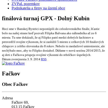
ZVPaL pozemkov
Podnikatelia a firmy na území obce
finálová turnaj GPX - Dolný Kubín
Hoci sme v Banskej Bystrici nepostúpili do celoslovenského finále, šťastie
bolo na našej strane keď pozvali Filipka Balvana ako náhradníka až zo 6
miesta. Tu sme dokázali, že aj Filipko patrí medzi dobrých šachistov a
presvedčil svojím výkonom, že si zaslúžil 5 miesto z celkových 10 finálových
chlapcov z celého slovenska do 8 rokov. Nebolo to medailové umiestnenie, ale
nechýbalo moc, aby to Filipko dosiahol. Dúfame v novú sezónu 2014/2015, že
aj deti z Fačkova prispeju svojími výkonmi do rebríčkov úspešných.
Dátum zverejnenia
3. 9. 2014
RSS
Fačkov
Obec Fačkov
Adresa
Fačkov 69,
013 15 Fačkov