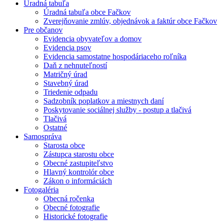
Úradná tabuľa
Úradná tabuľa obce Fačkov
Zverejňovanie zmlúv, objednávok a faktúr obce Fačkov
Pre občanov
Evidencia obyvateľov a domov
Evidencia psov
Evidencia samostatne hospodáriaceho roľníka
Daň z nehnuteľností
Matričný úrad
Stavebný úrad
Triedenie odpadu
Sadzobník poplatkov a miestnych daní
Poskytovanie sociálnej služby - postup a tlačivá
Tlačivá
Ostatné
Samospráva
Starosta obce
Zástupca starostu obce
Obecné zastupiteľstvo
Hlavný kontrolór obce
Zákon o informáciách
Fotogaléria
Obecná ročenka
Obecné fotografie
Historické fotografie