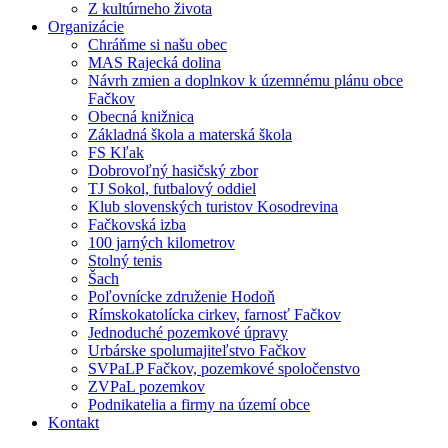
Z kultúrneho života
Organizácie
Chráňme si našu obec
MAS Rajecká dolina
Návrh zmien a doplnkov k územnému plánu obce
Fačkov
Obecná knižnica
Základná škola a materská škola
FS Kľak
Dobrovoľný hasičský zbor
TJ Sokol, futbalový oddiel
Klub slovenských turistov Kosodrevina
Fačkovská izba
100 jarných kilometrov
Stolný tenis
Šach
Poľovnícke združenie Hodoň
Rímskokatolícka cirkev, farnosť Fačkov
Jednoduché pozemkové úpravy
Urbárske spolumajiteľstvo Fačkov
SVPaLP Fačkov, pozemkové spoločenstvo
ZVPaL pozemkov
Podnikatelia a firmy na území obce
Kontakt