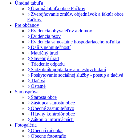
Úradná tabuľa
Úradná tabuľa obce Fačkov
Zverejňovanie zmlúv, objednávok a faktúr obce
Fačkov
Pre občanov
Evidencia obyvateľov a domov
Evidencia psov
Evidencia samostatne hospodáriaceho roľníka
Daň z nehnuteľností
Matričný úrad
Stavebný úrad
Triedenie odpadu
Sadzobník poplatkov a miestnych daní
Poskytovanie sociálnej služby - postup a tlačivá
Tlačivá
Ostatné
Samospráva
Starosta obce
Zástupca starostu obce
Obecné zastupiteľstvo
Hlavný kontrolór obce
Zákon o informáciách
Fotogaléria
Obecná ročenka
Obecné fotografie