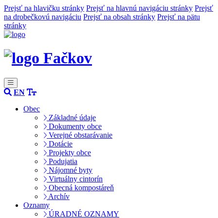
Prejsť na hlavičku stránky
Prejsť na hlavnú navigáciu stránky
Prejsť
na drobečkovú navigáciu
Prejsť na obsah stránky
Prejsť na pätu
stránky
Fačkov
EN
Obec
Základné údaje
Dokumenty obce
Verejné obstarávanie
Dotácie
Projekty obce
Podujatia
Nájomné byty
Virtuálny cintorín
Obecná kompostáreň
Archív
Oznamy
ÚRADNÉ OZNAMY