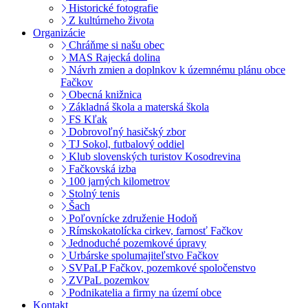
Historické fotografie
Z kultúrneho života
Organizácie
Chráňme si našu obec
MAS Rajecká dolina
Návrh zmien a doplnkov k územnému plánu obce
Fačkov
Obecná knižnica
Základná škola a materská škola
FS Kľak
Dobrovoľný hasičský zbor
TJ Sokol, futbalový oddiel
Klub slovenských turistov Kosodrevina
Fačkovská izba
100 jarných kilometrov
Stolný tenis
Šach
Poľovnícke združenie Hodoň
Rímskokatolícka cirkev, farnosť Fačkov
Jednoduché pozemkové úpravy
Urbárske spolumajiteľstvo Fačkov
SVPaLP Fačkov, pozemkové spoločenstvo
ZVPaL pozemkov
Podnikatelia a firmy na území obce
Kontakt