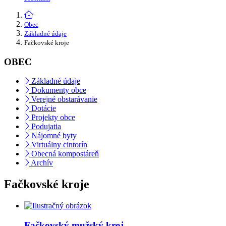
Obec
Základné údaje
Fačkovské kroje
OBEC
Základné údaje
Dokumenty obce
Verejné obstarávanie
Dotácie
Projekty obce
Podujatia
Nájomné byty
Virtuálny cintorín
Obecná kompostáreň
Archív
Fačkovské kroje
Fačkovský mužský kroj