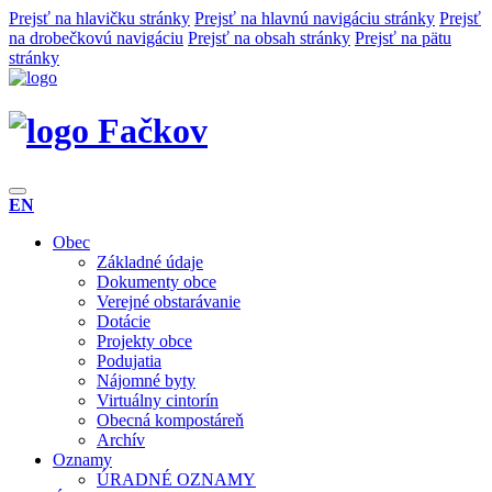
Prejsť na hlavičku stránky
Prejsť na hlavnú navigáciu stránky
Prejsť
na drobečkovú navigáciu
Prejsť na obsah stránky
Prejsť na pätu
stránky
Fačkov
EN
Obec
Základné údaje
Dokumenty obce
Verejné obstarávanie
Dotácie
Projekty obce
Podujatia
Nájomné byty
Virtuálny cintorín
Obecná kompostáreň
Archív
Oznamy
ÚRADNÉ OZNAMY