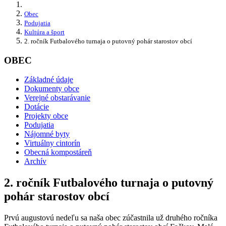
Obec
Podujatia
Kultúra a šport
2. ročník Futbalového turnaja o putovný pohár starostov obcí
OBEC
Základné údaje
Dokumenty obce
Verejné obstarávanie
Dotácie
Projekty obce
Podujatia
Nájomné byty
Virtuálny cintorín
Obecná kompostáreň
Archív
2. ročník Futbalového turnaja o putovný
pohár starostov obcí
Prvú augustovú nedeľu sa naša obec zúčastnila už druhého ročníka