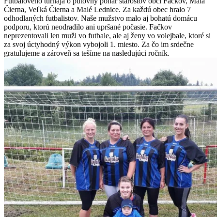
Futbalového turnaja o putovný pohár starostov obcí Fačkov, Malá
Čierna, Veľká Čierna a Malé Lednice. Za každú obec hralo 7
odhodlaných futbalistov. Naše mužstvo malo aj bohatú domácu
podporu, ktorú neodradilo ani upršané počasie. Fačkov
neprezentovali len muži vo futbale, ale aj ženy vo volejbale, ktoré si
za svoj úctyhodný výkon vybojoli 1. miesto. Za čo im srdečne
gratulujeme a zároveň sa tešíme na nasledujúci ročník.