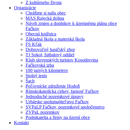
Z kultúrneho života
Organizácie
Chráňme si našu obec
MAS Rajecká dolina
Návrh zmien a doplnkov k územnému plánu obce
Fačkov
Obecná knižnica
Základná škola a materská škola
FS Kľak
Dobrovoľný hasičský zbor
TJ Sokol, futbalový oddiel
Klub slovenských turistov Kosodrevina
Fačkovská izba
100 jarných kilometrov
Stolný tenis
Šach
Poľovnícke združenie Hodoň
Rímskokatolícka cirkev, farnosť Fačkov
Jednoduché pozemkové úpravy
Urbárske spolumajiteľstvo Fačkov
SVPaLP Fačkov, pozemkové spoločenstvo
ZVPaL pozemkov
Podnikatelia a firmy na území obce
Kontakt