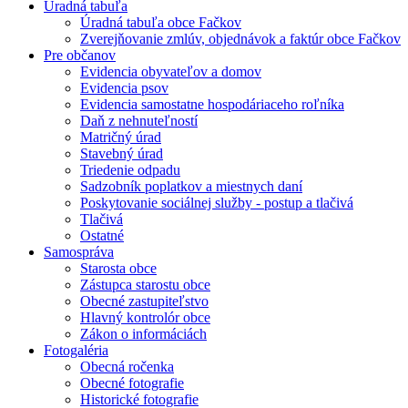
Úradná tabuľa
Úradná tabuľa obce Fačkov
Zverejňovanie zmlúv, objednávok a faktúr obce Fačkov
Pre občanov
Evidencia obyvateľov a domov
Evidencia psov
Evidencia samostatne hospodáriaceho roľníka
Daň z nehnuteľností
Matričný úrad
Stavebný úrad
Triedenie odpadu
Sadzobník poplatkov a miestnych daní
Poskytovanie sociálnej služby - postup a tlačivá
Tlačivá
Ostatné
Samospráva
Starosta obce
Zástupca starostu obce
Obecné zastupiteľstvo
Hlavný kontrolór obce
Zákon o informáciách
Fotogaléria
Obecná ročenka
Obecné fotografie
Historické fotografie